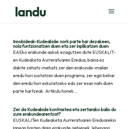
Innobideak-Kudeabide: nork parte har dezakeen,
nola funtzionatzen duen eta zer inplikatzen duen
EAEko erakunde askok ezagutzen dute EUSKALIT-
en Kudeaketa Aurreratuaren Eredua, baina ez
dakite zehatz-mehatz zer den erakunde-mailan
eredu hori sustatzen duen programa, zer egin behar
den eredu hori eskuratzeko edo zer esan nahi duen
parte hartzeak. Artikulu honek...
Zer da Kudeabide kontrastea eta zertarako balio du
zure erakundearentzat?
EUSKALITen Kudeaketa Aurreratuaren Ereduarekin
lanean hasten diren erakunde gehienek, lehenago