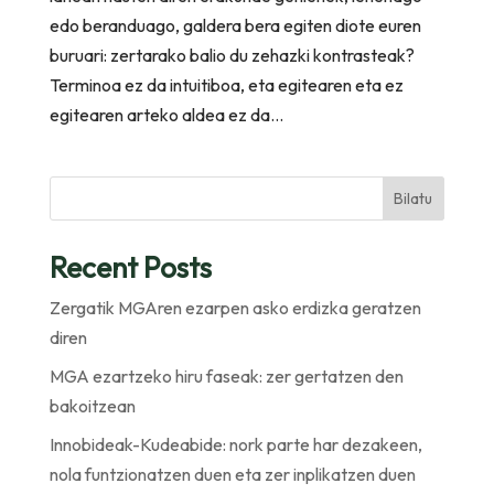
edo beranduago, galdera bera egiten diote euren
buruari: zertarako balio du zehazki kontrasteak?
Terminoa ez da intuitiboa, eta egitearen eta ez
egitearen arteko aldea ez da...
Bilatu
Recent Posts
Zergatik MGAren ezarpen asko erdizka geratzen
diren
MGA ezartzeko hiru faseak: zer gertatzen den
bakoitzean
Innobideak-Kudeabide: nork parte har dezakeen,
nola funtzionatzen duen eta zer inplikatzen duen